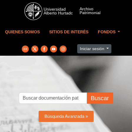
Skip to main content
QUIENES SOMOS
SITIOS DE INTERÉS
FONDOS
Iniciar sesión
Buscar
Búsqueda Avanzada »