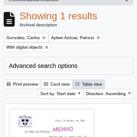
, 1 results
Showing 1 results
Archival description
Remove filter:
Remove filter:
González, Carlos
Aylwin Azócar, Patricio
Remove filter:
With digital objects
Advanced search options
Print preview
Card view
Table view
Sort by: Start date
Direction: Ascending