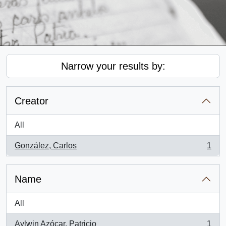
Narrow your results by:
Creator
All
González, Carlos
1
, 1 results
Name
All
Aylwin Azócar, Patricio
1