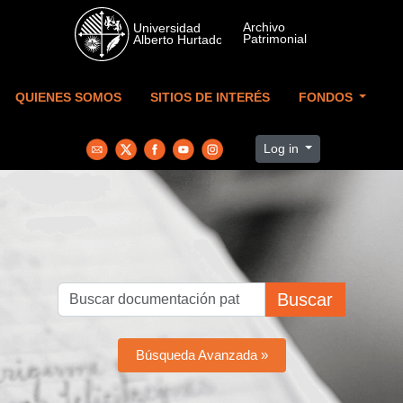
Skip to main content
QUIENES SOMOS
SITIOS DE INTERÉS
FONDOS
Log in
Buscar
Búsqueda Avanzada »