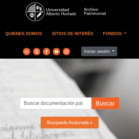
Skip to main content
QUIENES SOMOS
SITIOS DE INTERÉS
FONDOS
Iniciar sesión
Buscar
Búsqueda Avanzada »