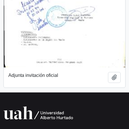
Adjunta invitación oficial
Add t