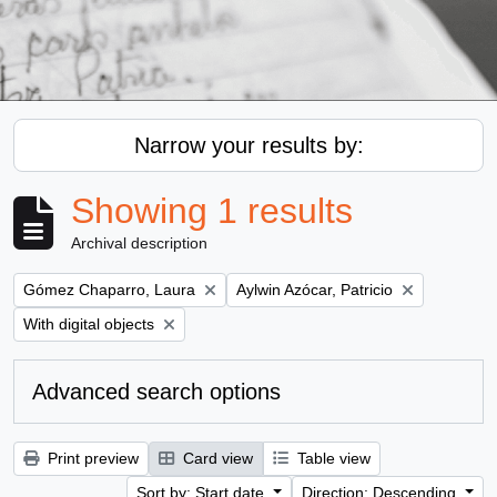
Narrow your results by:
Showing 1 results
Archival description
Remove filter:
Remove filter:
Gómez Chaparro, Laura
Aylwin Azócar, Patricio
Remove filter:
With digital objects
Advanced search options
Print preview
Card view
Table view
Sort by: Start date
Direction: Descending