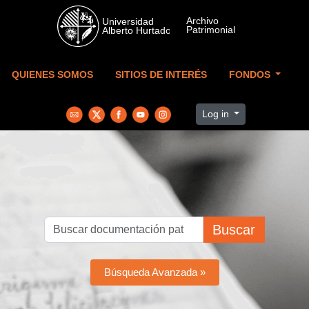
Skip to main content
QUIENES SOMOS
SITIOS DE INTERÉS
FONDOS
Log in
Buscar
Búsqueda Avanzada »