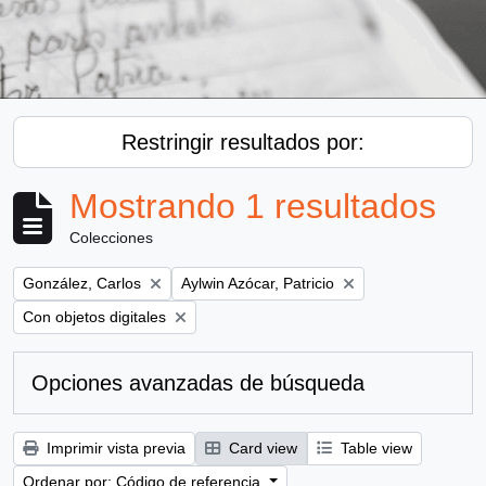
Restringir resultados por:
Mostrando 1 resultados
Colecciones
Remove filter:
Remove filter:
González, Carlos
Aylwin Azócar, Patricio
Remove filter:
Con objetos digitales
Opciones avanzadas de búsqueda
Imprimir vista previa
Card view
Table view
Ordenar por: Código de referencia