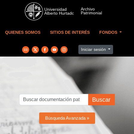
Skip to main content
QUIENES SOMOS
SITIOS DE INTERÉS
FONDOS
Iniciar sesión
Buscar
Búsqueda Avanzada »