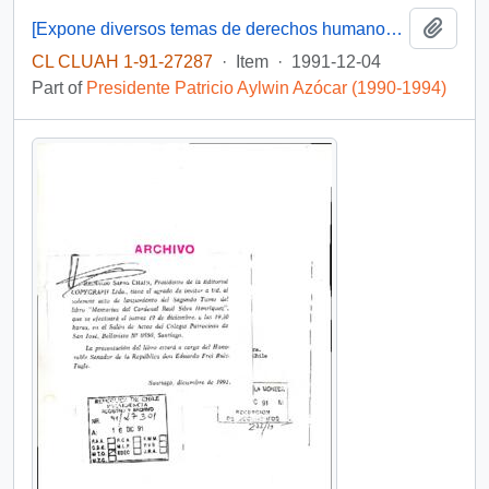
Add t
[Expone diversos temas de derechos humanos que deben ser tratados por América Latina]
CL CLUAH 1-91-27287
·
Item
·
1991-12-04
Part of
Presidente Patricio Aylwin Azócar (1990-1994)