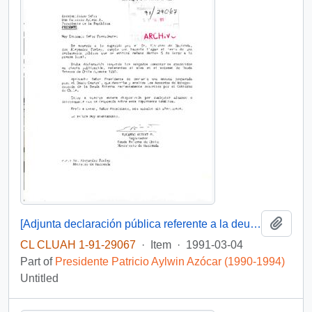
Add t
[Adjunta declaración pública referente a la deuda externa chilena]
CL CLUAH 1-91-29067
·
Item
·
1991-03-04
Part of
Presidente Patricio Aylwin Azócar (1990-1994)
Untitled