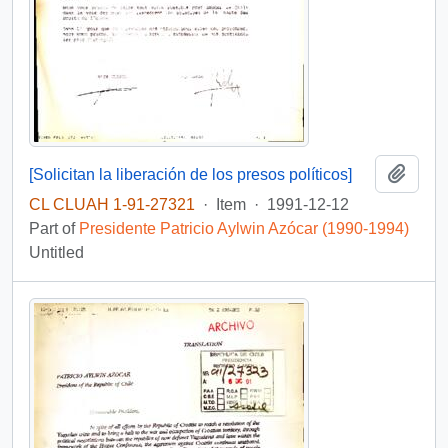
Add t
[Solicitan la liberación de los presos políticos]
CL CLUAH 1-91-27321
·
Item
·
1991-12-12
Part of
Presidente Patricio Aylwin Azócar (1990-1994)
Untitled