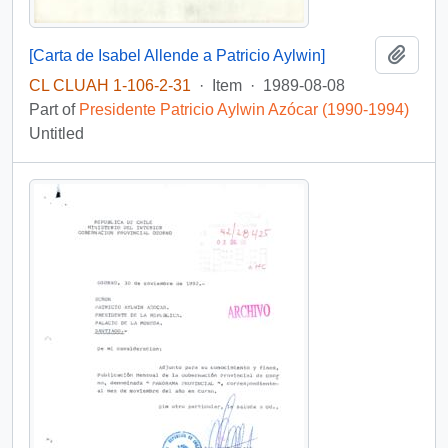
Add t
[Carta de Isabel Allende a Patricio Aylwin]
CL CLUAH 1-106-2-31
·
Item
·
1989-08-08
Part of
Presidente Patricio Aylwin Azócar (1990-1994)
Untitled