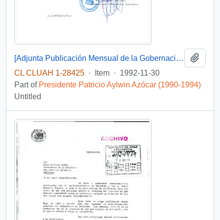
Add t
[Adjunta Publicación Mensual de la Gobernación Provincial de Osorno]
CL CLUAH 1-28425
·
Item
·
1992-11-30
Part of
Presidente Patricio Aylwin Azócar (1990-1994)
Untitled