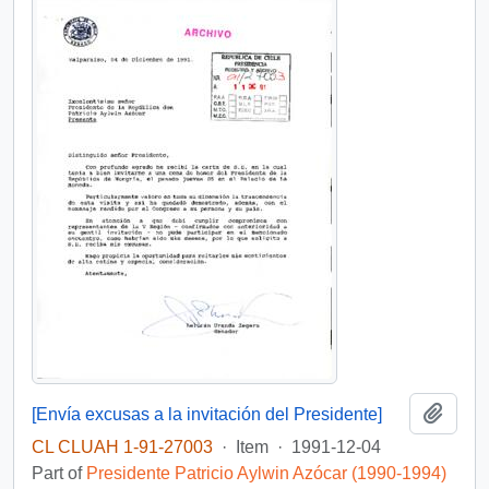
Add t
[Envía excusas a la invitación del Presidente]
CL CLUAH 1-91-27003
·
Item
·
1991-12-04
Part of
Presidente Patricio Aylwin Azócar (1990-1994)