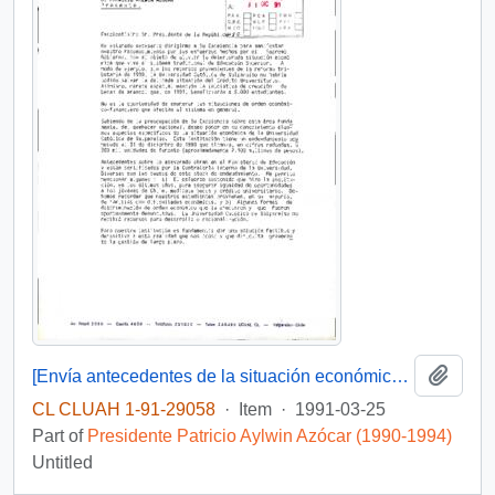
Add t
[Envía antecedentes de la situación económica de la Universidad Católica de Valparaíso]
CL CLUAH 1-91-29058
·
Item
·
1991-03-25
Part of
Presidente Patricio Aylwin Azócar (1990-1994)
Untitled