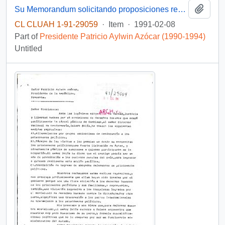
Add t
Su Memorandum solicitando proposiciones respecto de Proyecto de Ley sobre reprogramación de deudas del sector agrícola presentado a su consideración por FEDAC-Curico
CL CLUAH 1-91-29059
·
Item
·
1991-02-08
Part of
Presidente Patricio Aylwin Azócar (1990-1994)
Untitled