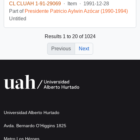
CL CLUAH 1-91-29069
·
Item
·
1991-12-28
Part of
Presidente Patricio Aylwin Azócar (1990-1994)
Untitled
Results 1 to 20 of 1024
Previous
Next
Universidad Alberto Hurtado
Avda. Bernardo O’Higgins 1825
Metro Los Héroes