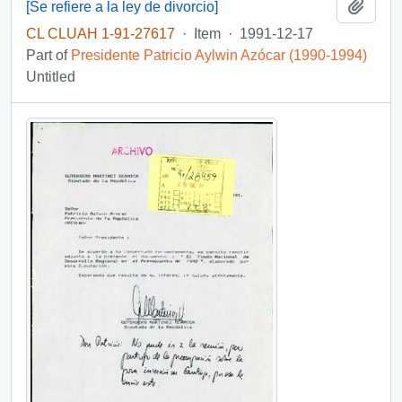
Add t
[Se refiere a la ley de divorcio]
CL CLUAH 1-91-27617
·
Item
·
1991-12-17
Part of
Presidente Patricio Aylwin Azócar (1990-1994)
Untitled