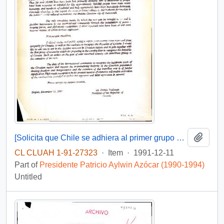
Add t
[Solicita que Chile se adhiera al primer grupo de Estados en reconocer a la República de Croacia]
CL CLUAH 1-91-27323
·
Item
·
1991-12-11
Part of
Presidente Patricio Aylwin Azócar (1990-1994)
Untitled