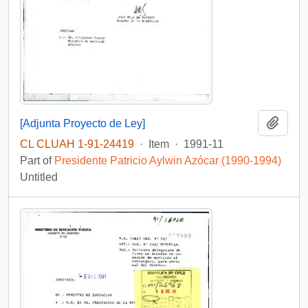
Add t
[Adjunta Proyecto de Ley]
CL CLUAH 1-91-24419
·
Item
·
1991-11
Part of
Presidente Patricio Aylwin Azócar (1990-1994)
Untitled