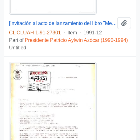
Add t
[Invitación al acto de lanzamiento del libro "Memoria del cardenal Raúl Silva Henríquez]
CL CLUAH 1-91-27301
·
Item
·
1991-12
Part of
Presidente Patricio Aylwin Azócar (1990-1994)
Untitled