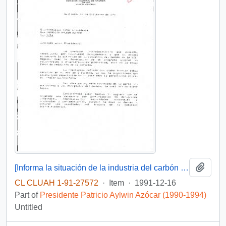
Add t
[Informa la situación de la industria del carbón de la VIII Región]
CL CLUAH 1-91-27572
·
Item
·
1991-12-16
Part of
Presidente Patricio Aylwin Azócar (1990-1994)
Untitled