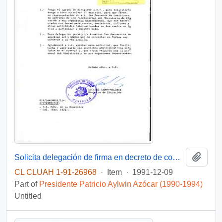
Add t
Solicita delegación de firma en decreto de comisión de servicio al extranjero, para personal del Mineduc
CL CLUAH 1-91-26968
·
Item
·
1991-12-09
Part of
Presidente Patricio Aylwin Azócar (1990-1994)
Untitled