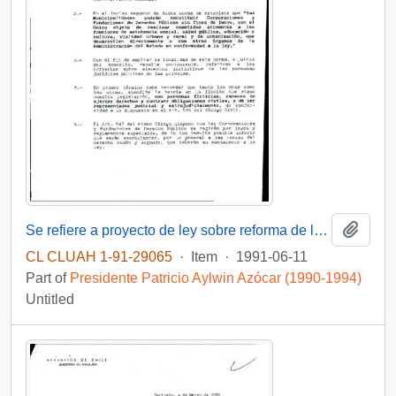
Add t
Se refiere a proyecto de ley sobre reforma de la Constitución Política del Estado
CL CLUAH 1-91-29065
·
Item
·
1991-06-11
Part of
Presidente Patricio Aylwin Azócar (1990-1994)
Untitled