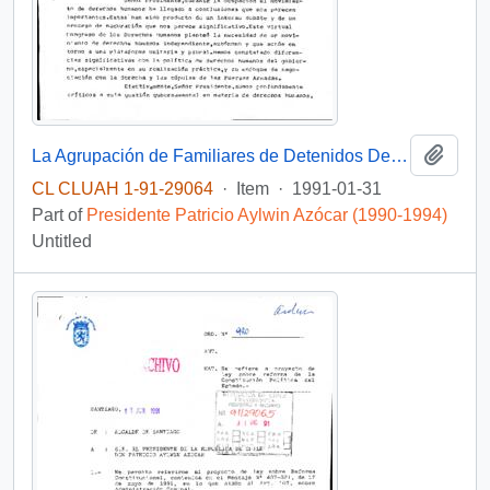
Add t
La Agrupación de Familiares de Detenidos Desaparecidos junto a otras organizaciones sociales solicita reunirse con autoridades políticas para conversar acerca de la situación de los prisioneros políticos en Chile
CL CLUAH 1-91-29064
·
Item
·
1991-01-31
Part of
Presidente Patricio Aylwin Azócar (1990-1994)
Untitled