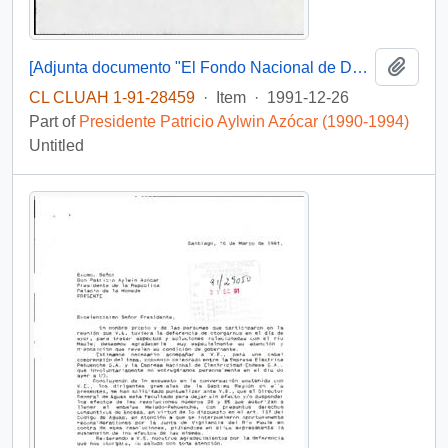
Add t
[Adjunta documento "El Fondo Nacional de Desarrollo Regional en el Presupuesto de 1992"]
CL CLUAH 1-91-28459
·
Item
·
1991-12-26
Part of
Presidente Patricio Aylwin Azócar (1990-1994)
Untitled