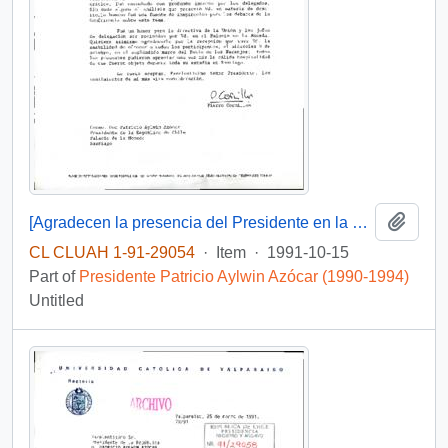
Add t
[Agradecen la presencia del Presidente en la Ceremonia Inaugural de la 86a. Conferencia Interparlamentaria]
CL CLUAH 1-91-29054
·
Item
·
1991-10-15
Part of
Presidente Patricio Aylwin Azócar (1990-1994)
Untitled