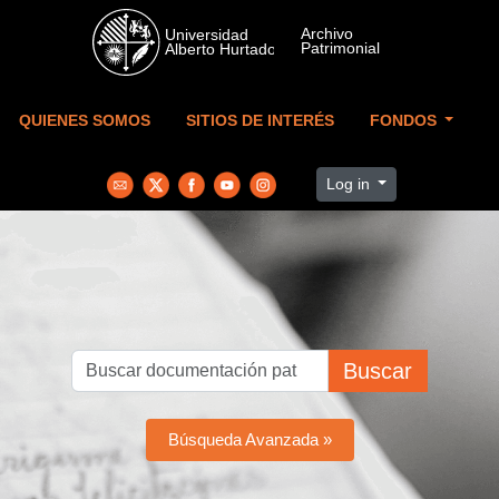
Skip to main content
QUIENES SOMOS
SITIOS DE INTERÉS
FONDOS
Log in
Buscar
Búsqueda Avanzada »