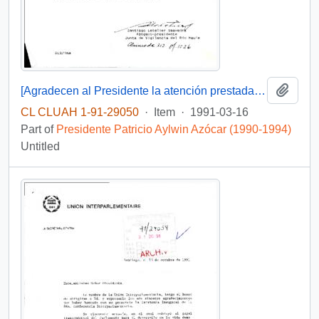
Add t
[Agradecen al Presidente la atención prestada a su caso]
CL CLUAH 1-91-29050
·
Item
·
1991-03-16
Part of
Presidente Patricio Aylwin Azócar (1990-1994)
Untitled