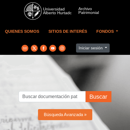
Skip to main content
QUIENES SOMOS
SITIOS DE INTERÉS
FONDOS
Iniciar sesión
Buscar
Búsqueda Avanzada »