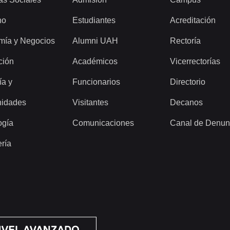
ho
Estudiantes
Acreditación
mía y Negocios
Alumni UAH
Rectoría
ción
Académicos
Vicerrectorías
ía y
Funcionarios
Directorio
idades
Visitantes
Decanos
ogía
Comunicaciones
Canal de Denun
ería