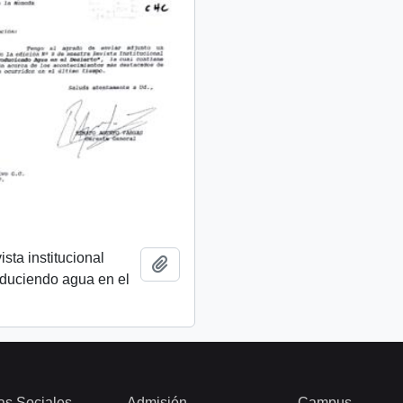
ista institucional
Añadir al portapapeles
oduciendo agua en el
as Sociales
Admisión
Campus