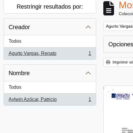
Mos
Restringir resultados por:
Colecc
Remove filter:
Creador
Agurto Vargas
Todos
Opciones
Agurto Vargas, Renato
1
, 1 resultados
Imprimir vi
Nombre
Todos
Aylwin Azócar, Patricio
1
, 1 resultados