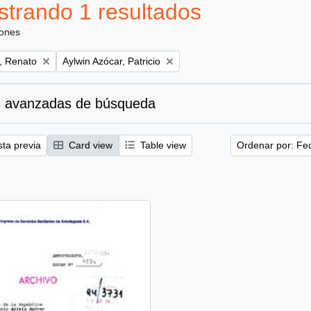
trando 1 resultados
iones
Remove filter:
, Renato
Aylwin Azócar, Patricio
 avanzadas de búsqueda
sta previa
Card view
Table view
Ordenar por: Fe