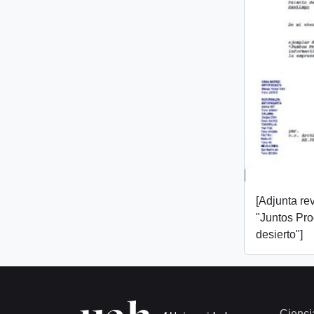
[Adjunta rev
"Juntos Pr
desierto"]
Cienci