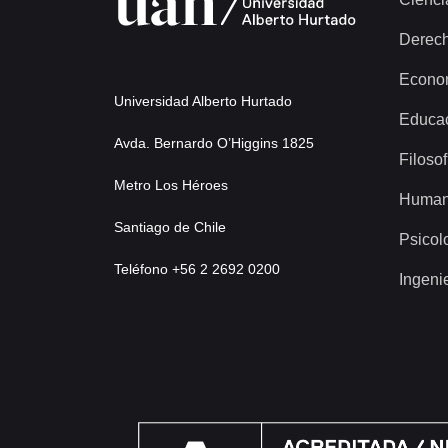
Derec
Econo
Universidad Alberto Hurtado
Educa
Avda. Bernardo O’Higgins 1825
Filosof
Metro Los Héroes
Human
Santiago de Chile
Psicol
Teléfono +56 2 2692 0200
Ingeni