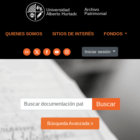
Skip to main content
QUIENES SOMOS
SITIOS DE INTERÉS
FONDOS
Iniciar sesión
Buscar
Búsqueda Avanzada »