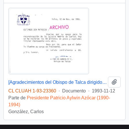
Añadi
[Agradecimientos del Obispo de Talca dirigidos al Presidente Patricio Aylwin por el apoyo en la reconstrucción de la Iglesia Matriz de Curicó]
CL CLUAH 1-93-23360
·
Documento
·
1993-11-12
Parte de
Presidente Patricio Aylwin Azócar (1990-
1994)
González, Carlos