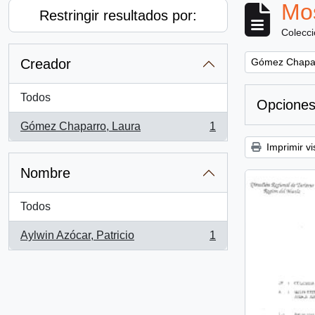
Mos
Restringir resultados por:
Colecc
Remove filter:
Creador
Gómez Chapar
Todos
Opciones
Gómez Chaparro, Laura
1
, 1 resultados
Imprimir vi
Nombre
Todos
Aylwin Azócar, Patricio
1
, 1 resultados