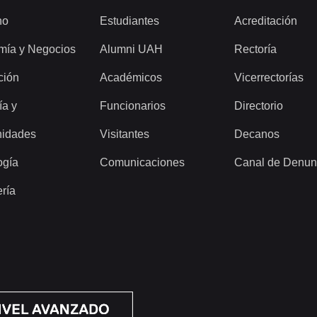
ho
Estudiantes
Acreditación
mía y Negocios
Alumni UAH
Rectoría
ción
Académicos
Vicerrectorías
ía y
Funcionarios
Directorio
idades
Visitantes
Decanos
ogía
Comunicaciones
Canal de Denun
ería