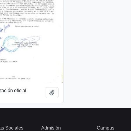
tación oficial
Añadir al portapapeles
as Sociales
Admisión
Campus