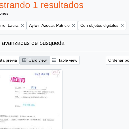
trando 1 resultados
iones
Remove filter:
Remove filter:
ro, Laura
Aylwin Azócar, Patricio
Con objetos digitales
 avanzadas de búsqueda
sta previa
Card view
Table view
Ordenar por