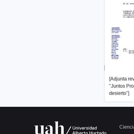
[Adjunta rev
"Juntos Pr
desierto"]
Cienci