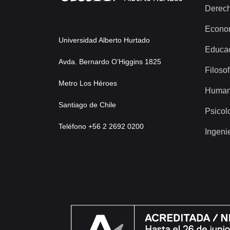
Derec
Econo
Universidad Alberto Hurtado
Educa
Avda. Bernardo O’Higgins 1825
Filosof
Metro Los Héroes
Human
Santiago de Chile
Psicol
Teléfono +56 2 2692 0200
Ingeni