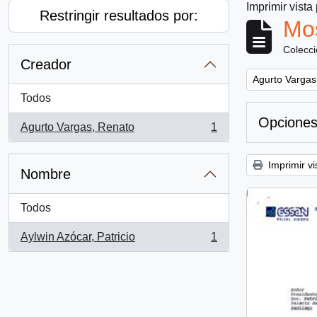
Imprimir vista
Restringir resultados por:
Mos
Colecc
Creador
Remove filter:
Agurto Vargas
Todos
Opciones
Agurto Vargas, Renato
1
, 1 resultados
Imprimir vi
Nombre
Todos
Aylwin Azócar, Patricio
1
, 1 resultados