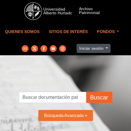
Skip to main content
QUIENES SOMOS
SITIOS DE INTERÉS
FONDOS
Iniciar sesión
Buscar
Búsqueda Avanzada »