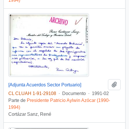
1994)
Añadi
[Adjunta Acuerdos Sector Portuario]
CL CLUAH 1-91-29108
·
Documento
·
1991-02
Parte de
Presidente Patricio Aylwin Azócar (1990-
1994)
Cortázar Sanz, René