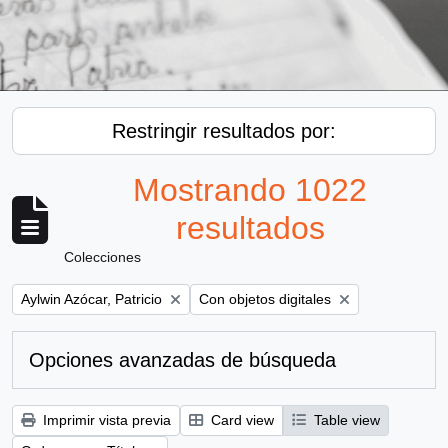
Restringir resultados por:
Mostrando 1022
resultados
Colecciones
Remove filter:
Remove filter:
Aylwin Azócar, Patricio
Con objetos digitales
Opciones avanzadas de búsqueda
Imprimir vista previa
Card view
Table view