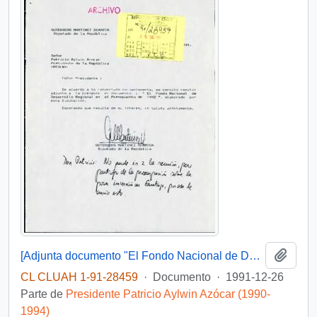
Añadi
[Adjunta documento "El Fondo Nacional de Desarrollo Regional en el Presupuesto de 1992"]
CL CLUAH 1-91-28459
·
Documento
·
1991-12-26
Parte de
Presidente Patricio Aylwin Azócar (1990-
1994)