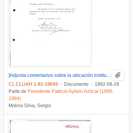
Añadi
[Adjunta comentarios sobre la ubicación institucional de CONAMA]
CL CLUAH 1-92-19649
·
Documento
·
1992-08-28
Parte de
Presidente Patricio Aylwin Azócar (1990-
1994)
Molina Silva, Sergio