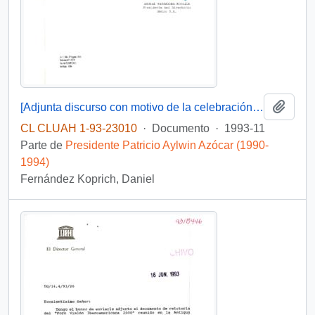
Añadi
[Adjunta discurso con motivo de la celebración de los 25 años del Metro S.A.]
CL CLUAH 1-93-23010
·
Documento
·
1993-11
Parte de
Presidente Patricio Aylwin Azócar (1990-
1994)
Fernández Koprich, Daniel