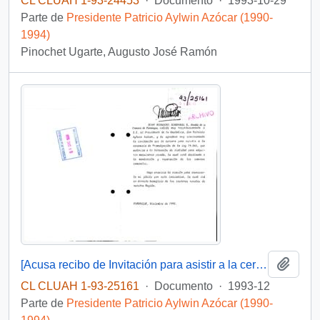
CL CLUAH 1-93-24453
·
Documento
·
1993-10-29
Parte de
Presidente Patricio Aylwin Azócar (1990-
1994)
Pinochet Ugarte, Augusto José Ramón
Añadi
[Acusa recibo de Invitación para asistir a la ceremonia de promulgación de la Ley 19.265]
CL CLUAH 1-93-25161
·
Documento
·
1993-12
Parte de
Presidente Patricio Aylwin Azócar (1990-