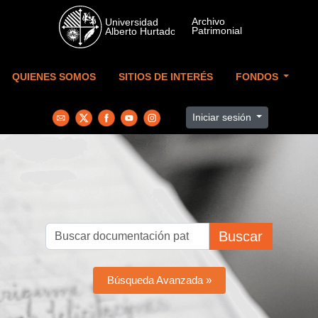
Skip to main content
QUIENES SOMOS
SITIOS DE INTERÉS
FONDOS
Iniciar sesión
Buscar
Búsqueda Avanzada »