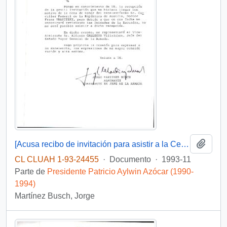
Añadi
[Acusa recibo de invitación para asistir a la Cena que se ofrecerá en honor del Canciller Federal de la República de Austria]
CL CLUAH 1-93-24455
·
Documento
·
1993-11
Parte de
Presidente Patricio Aylwin Azócar (1990-
1994)
Martínez Busch, Jorge