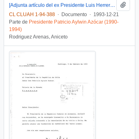
Añadi
[Adjunta artículo del ex Presidente Luis Herrera Campins, publicado en el diario El Globo bajo el título "Frei: victoria contundente"]
CL CLUAH 1-94-388
·
Documento
·
1993-12-21
Parte de
Presidente Patricio Aylwin Azócar (1990-
1994)
Rodriguez Arenas, Aniceto