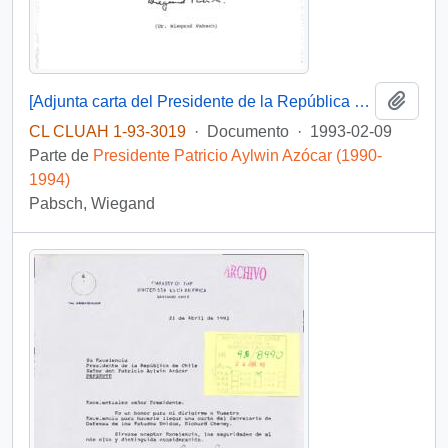
Añadi
[Adjunta carta del Presidente de la República Federal de Alemania]
CL CLUAH 1-93-3019
·
Documento
·
1993-02-09
Parte de
Presidente Patricio Aylwin Azócar (1990-
1994)
Pabsch, Wiegand