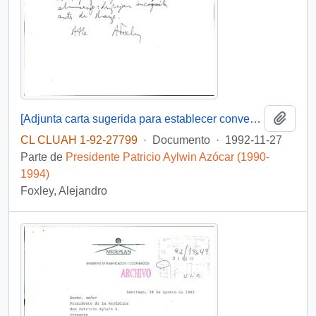
Añadi
[Adjunta carta sugerida para establecer convenio de libre comercio con Estados Unidos]
CL CLUAH 1-92-27799
·
Documento
·
1992-11-27
Parte de
Presidente Patricio Aylwin Azócar (1990-
1994)
Foxley, Alejandro