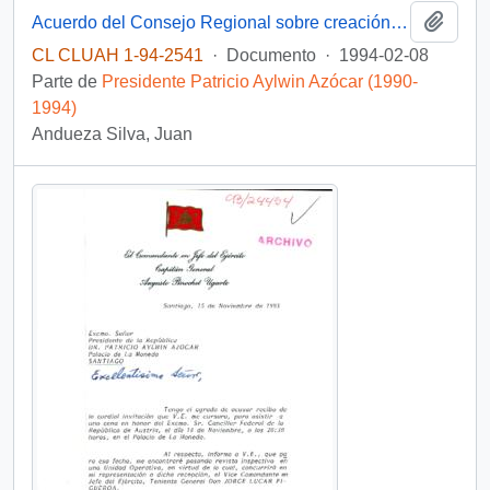
Añadi
Acuerdo del Consejo Regional sobre creación Comuna de Concón
CL CLUAH 1-94-2541
·
Documento
·
1994-02-08
Parte de
Presidente Patricio Aylwin Azócar (1990-
1994)
Andueza Silva, Juan