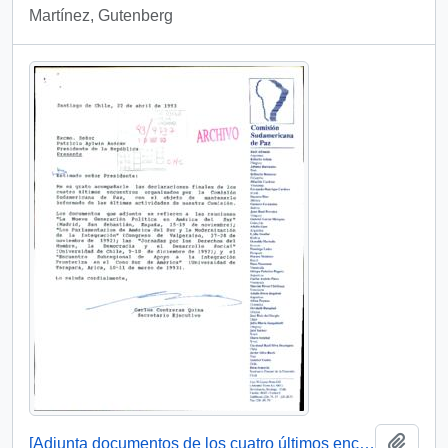
Martínez, Gutenberg
Añadi
[Adjunta documentos de los cuatro últimos encuentros organizados por la Comisión Sudamericana de Paz]