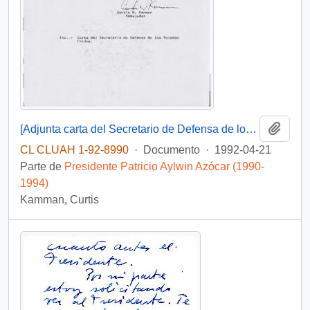
Añadi
[Adjunta carta del Secretario de Defensa de los Estados Unidos]
CL CLUAH 1-92-8990
·
Documento
·
1992-04-21
Parte de
Presidente Patricio Aylwin Azócar (1990-
1994)
Kamman, Curtis