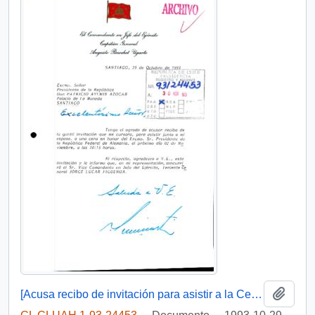
Añadi
[Acusa recibo de invitación para asistir a la Cena que se ofrecerá en honor del Presidente de la República Federal de Alemania]