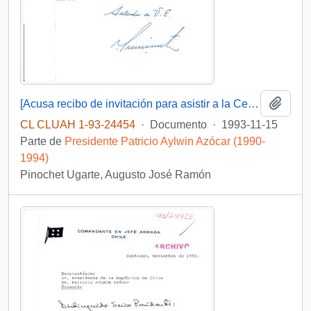
Añadi
[Acusa recibo de invitación para asistir a la Cena que se ofrecerá en honor del Canciller Federal de la República de Austria]
CL CLUAH 1-93-24454
·
Documento
·
1993-11-15
Parte de
Presidente Patricio Aylwin Azócar (1990-
1994)
Pinochet Ugarte, Augusto José Ramón