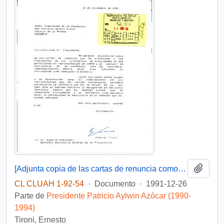
Añadi
[Adjunta copia de las cartas de renuncia como funcionario de gobierno]
CL CLUAH 1-92-54
·
Documento
·
1991-12-26
Parte de
Presidente Patricio Aylwin Azócar (1990-
1994)
Tironi, Ernesto