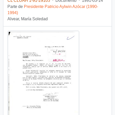
CL CLUAH 1-91-29105
·
Documento
·
1991-03-14
Parte de
Presidente Patricio Aylwin Azócar (1990-
1994)
Alvear, María Soledad