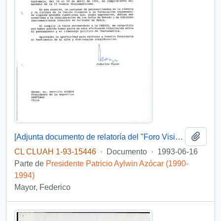
Añadi
[Adjunta documento de relatoría del "Foro Visión Iberoamericana 2000"]
CL CLUAH 1-93-15446
·
Documento
·
1993-06-16
Parte de
Presidente Patricio Aylwin Azócar (1990-
1994)
Mayor, Federico