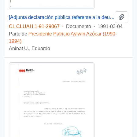
Añadi
[Adjunta declaración pública referente a la deuda externa chilena]
CL CLUAH 1-91-29067
·
Documento
·
1991-03-04
Parte de
Presidente Patricio Aylwin Azócar (1990-
1994)
Aninat U., Eduardo