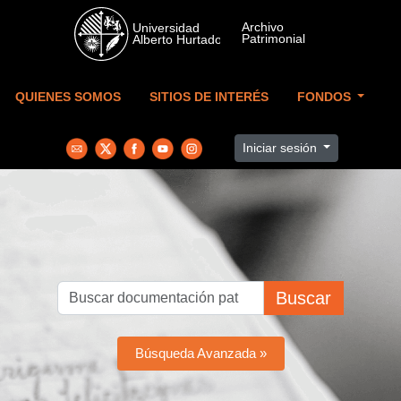
Skip to main content
QUIENES SOMOS
SITIOS DE INTERÉS
FONDOS
Iniciar sesión
Buscar
Búsqueda Avanzada »