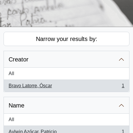
Narrow your results by:
Creator
All
Bravo Latorre, Óscar
1
, 1 results
Name
All
Aylwin Azócar, Patricio
1