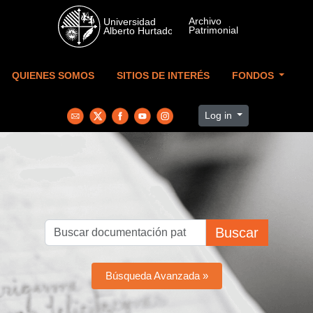
Skip to main content
QUIENES SOMOS
SITIOS DE INTERÉS
FONDOS
Log in
Buscar
Búsqueda Avanzada »