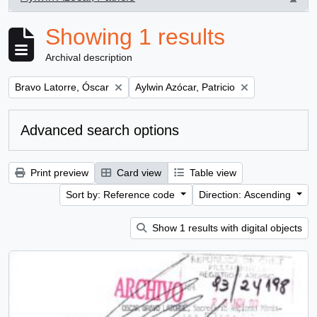
, 1 results
Showing 1 results
Archival description
Remove filter:
Remove filter:
Bravo Latorre, Óscar
Aylwin Azócar, Patricio
Advanced search options
Print preview
Card view
Table view
Sort by: Reference code
Direction: Ascending
Show 1 results with digital objects