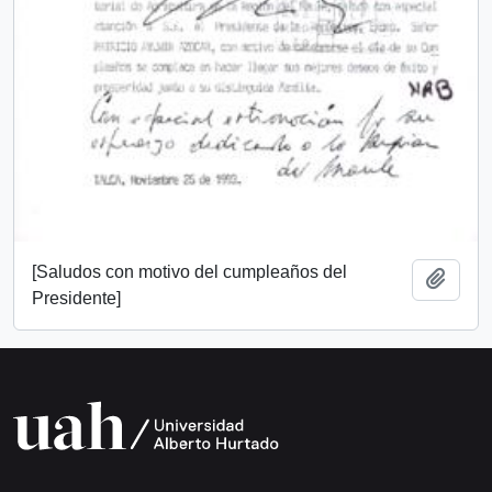
[Saludos con motivo del cumpleaños del
Add t
Presidente]