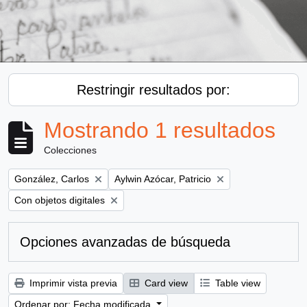
Restringir resultados por:
Mostrando 1 resultados
Colecciones
Remove filter:
Remove filter:
González, Carlos
Aylwin Azócar, Patricio
Remove filter:
Con objetos digitales
Opciones avanzadas de búsqueda
Imprimir vista previa
Card view
Table view
Ordenar por: Fecha modificada