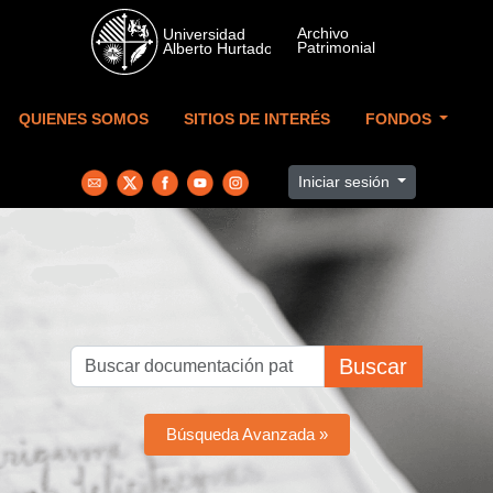
Skip to main content
QUIENES SOMOS
SITIOS DE INTERÉS
FONDOS
Iniciar sesión
Buscar
Búsqueda Avanzada »