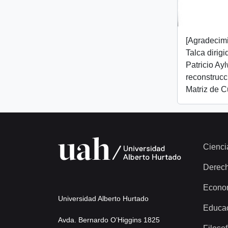
[Agradecim
Talca dirig
Patricio Ay
reconstrucc
Matriz de C
Cienci
Derec
Econo
Universidad Alberto Hurtado
Educa
Avda. Bernardo O’Higgins 1825