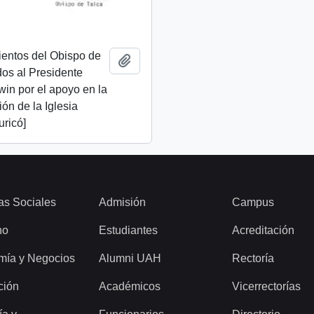
ientos del Obispo de
Añadir al portapapeles
idos al Presidente
lwin por el apoyo en la
ión de la Iglesia
uricó]
as Sociales
Admisión
Campus
ho
Estudiantes
Acreditación
mía y Negocios
Alumni UAH
Rectoría
ción
Académicos
Vicerrectorías