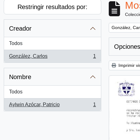
Mos
Restringir resultados por:
Colecc
Remove filter:
Creador
González, Car
Todos
Opciones
González, Carlos
1
, 1 resultados
Imprimir vi
Nombre
Todos
Aylwin Azócar, Patricio
1
, 1 resultados