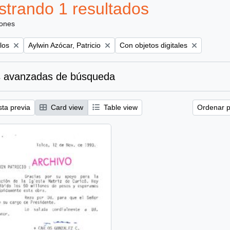
trando 1 resultados
iones
Remove filter:
Remove filter:
los
Aylwin Azócar, Patricio
Con objetos digitales
 avanzadas de búsqueda
sta previa
Card view
Table view
Ordenar p