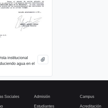
ista institucional
Añadir al portapapeles
oduciendo agua en el
as Sociales
Admisión
Campus
ho
Estudiantes
Acreditación