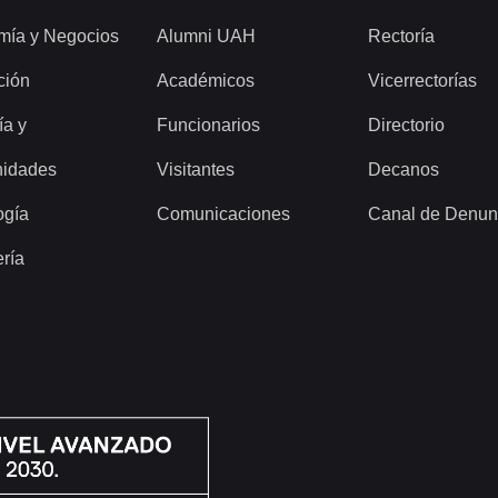
mía y Negocios
Alumni UAH
Rectoría
ción
Académicos
Vicerrectorías
ía y
Funcionarios
Directorio
idades
Visitantes
Decanos
ogía
Comunicaciones
Canal de Denun
ería