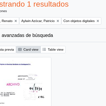
trando 1 resultados
iones
Remove filter:
Remove filter:
, Renato
Aylwin Azócar, Patricio
Con objetos digitales
 avanzadas de búsqueda
sta previa
Card view
Table view