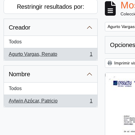
Mos
Restringir resultados por:
Colecc
Remove filter:
Creador
Agurto Vargas
Todos
Opciones
Agurto Vargas, Renato
1
, 1 resultados
Imprimir vi
Nombre
Todos
Aylwin Azócar, Patricio
1
, 1 resultados