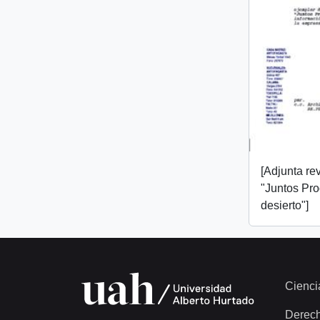
[Adjunta rev
"Juntos Pr
desierto"]
Cienci
Derec