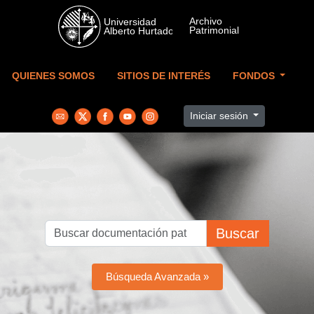
Skip to main content
QUIENES SOMOS
SITIOS DE INTERÉS
FONDOS
Iniciar sesión
Buscar
Búsqueda Avanzada »