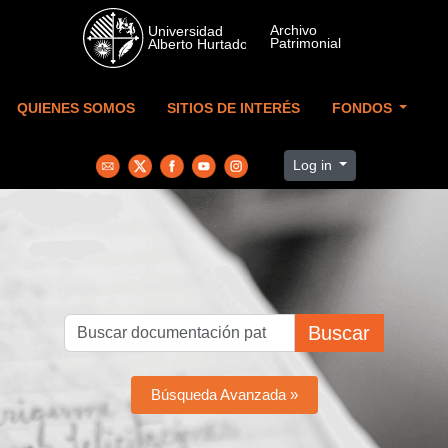
Skip to main content
QUIENES SOMOS
SITIOS DE INTERÉS
FONDOS
Log in
Buscar
Búsqueda Avanzada »