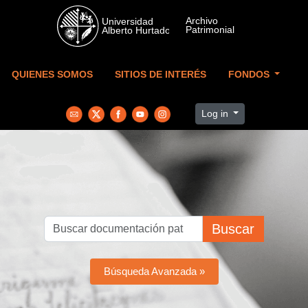
Skip to main content
QUIENES SOMOS
SITIOS DE INTERÉS
FONDOS
Log in
Buscar
Búsqueda Avanzada »