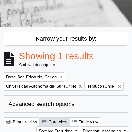
Narrow your results by:
Showing 1 results
Archival description
Remove filter:
Bascuñan Edwards, Carlos
Remove filter:
Remove filter:
Universidad Autónoma del Sur (Chile)
Temuco (Chile)
Advanced search options
Print preview
Card view
Table view
Sort by: Start date
Direction: Ascending