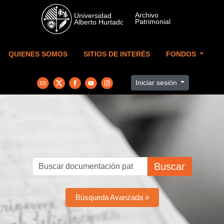
Skip to main content
QUIENES SOMOS
SITIOS DE INTERÉS
FONDOS
Iniciar sesión
Buscar
Búsqueda Avanzada »