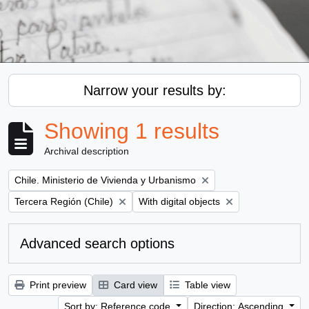
Narrow your results by:
Showing 1 results
Archival description
Remove filter:
Chile. Ministerio de Vivienda y Urbanismo
Remove filter:
Remove filter:
Tercera Región (Chile)
With digital objects
Advanced search options
Print preview
Card view
Table view
Sort by: Reference code
Direction: Ascending