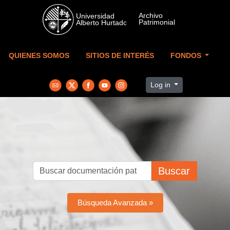
Skip to main content
QUIENES SOMOS
SITIOS DE INTERÉS
FONDOS
Log in
Buscar
Búsqueda Avanzada »