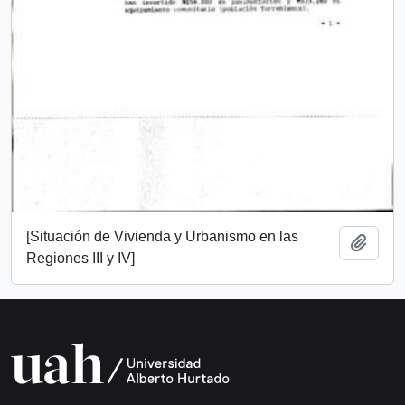
[Situación de Vivienda y Urbanismo en las
Add t
Regiones III y IV]