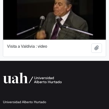
Visita a Valdivia : video
Añadi
Universidad Alberto Hurtado