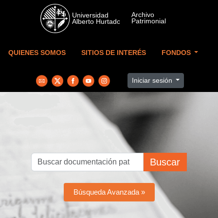
Skip to main content
QUIENES SOMOS
SITIOS DE INTERÉS
FONDOS
Iniciar sesión
Buscar
Búsqueda Avanzada »