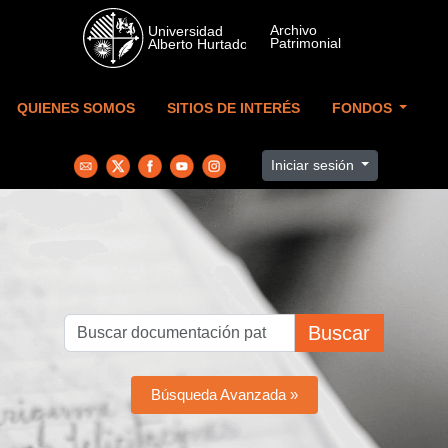
Skip to main content
QUIENES SOMOS
SITIOS DE INTERÉS
FONDOS
Iniciar sesión
Buscar
Búsqueda Avanzada »