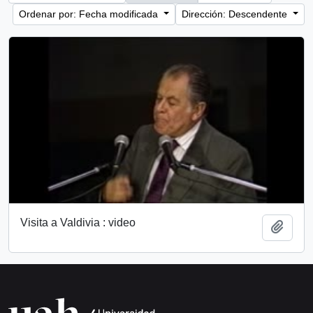
Ordenar por: Fecha modificada
Dirección: Descendente
Visita a Valdivia : video
Añadi