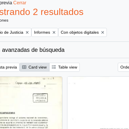
 previa
Cerrar
trando 2 resultados
iones
Remove filter:
Remove filter:
io de Justicia
Informes
Con objetos digitales
 avanzadas de búsqueda
sta previa
Card view
Table view
Orde