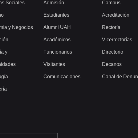
as Sociales
Admisión
Campus
ho
Estudiantes
Acreditación
mía y Negocios
Alumni UAH
Rectoría
ción
Académicos
Vicerrectorías
ía y
Funcionarios
Directorio
idades
Visitantes
Decanos
ogía
Comunicaciones
Canal de Denun
ería