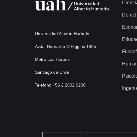
Cienci
Derec
Econo
Universidad Alberto Hurtado
Educa
Avda. Bernardo O’Higgins 1825
Filosof
Metro Los Héroes
Human
Santiago de Chile
Psicol
Teléfono +56 2 2692 0200
Ingeni