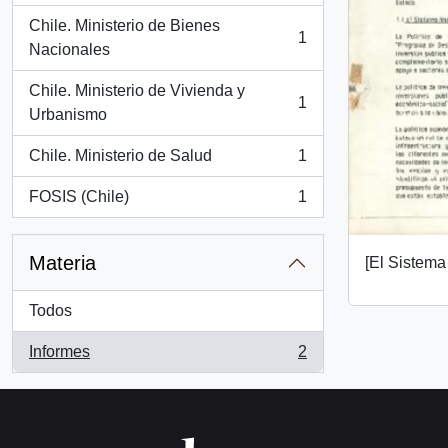
Chile. Ministerio de Bienes
1
, 1 resultados
Nacionales
Chile. Ministerio de Vivienda y
1
, 1 resultados
Urbanismo
Chile. Ministerio de Salud
1
, 1 resultados
FOSIS (Chile)
1
, 1 resultados
Materia
[El Sistema
Todos
Informes
2
, 2 resultados