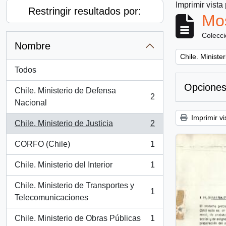
Imprimir vista
Restringir resultados por:
Mos
Colecc
Nombre
Remove filter:
Chile. Minister
Todos
Opciones
Chile. Ministerio de Defensa
2
, 2 resultados
Nacional
Imprimir vi
Chile. Ministerio de Justicia
2
, 2 resultados
CORFO (Chile)
1
, 1 resultados
Chile. Ministerio del Interior
1
, 1 resultados
Chile. Ministerio de Transportes y
1
, 1 resultados
Telecomunicaciones
Chile. Ministerio de Obras Públicas
1
, 1 resultados