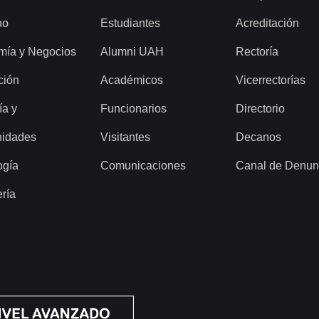
ho
Estudiantes
Acreditación
mía y Negocios
Alumni UAH
Rectoría
ción
Académicos
Vicerrectorías
ía y
Funcionarios
Directorio
idades
Visitantes
Decanos
ogía
Comunicaciones
Canal de Denun
ería