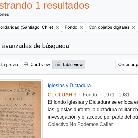
trando 1 resultados
iones
Remove filter:
Remove filter:
Solidaridad (Santiago, Chile)
Fondo
Con objetos digitales
 avanzadas de búsqueda
sta previa
Card view
Table view
Ordenar p
Iglesias y Dictadura
CL CLUAH 3
·
Fondo
·
1971 - 1981
El fondo Iglesias y Dictadura se enfoca e
las iglesias durante la dictadura militar 
investigación y el acceso por parte del pú
Colectivo No Podemos Callar