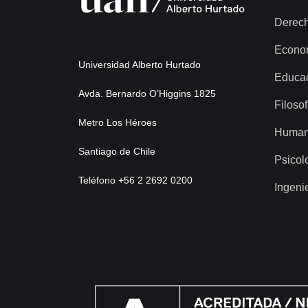
Derec
Econo
Universidad Alberto Hurtado
Educa
Avda. Bernardo O’Higgins 1825
Filosof
Metro Los Héroes
Human
Santiago de Chile
Psicol
Teléfono +56 2 2692 0200
Ingeni