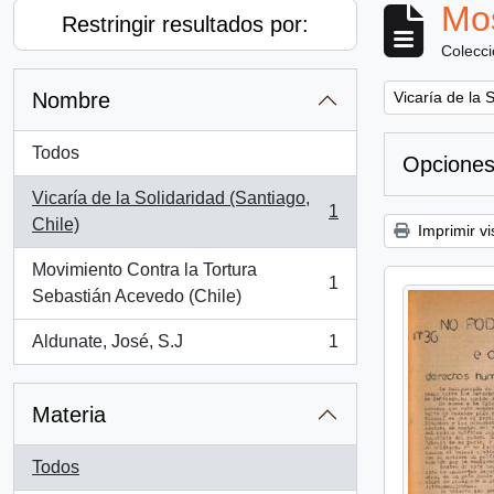
Mos
Restringir resultados por:
Colecc
Remove filter:
Nombre
Vicaría de la 
Todos
Opciones
Vicaría de la Solidaridad (Santiago,
1
, 1 resultados
Chile)
Imprimir vi
Movimiento Contra la Tortura
1
, 1 resultados
Sebastián Acevedo (Chile)
Aldunate, José, S.J
1
, 1 resultados
Materia
Todos