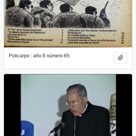
Policarpo : año 8 número 65
Añadi