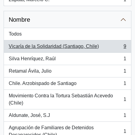
, 1 resultados
Nombre
Todos
Vicaría de la Solidaridad (Santiago, Chile)
9
, 9 resultados
Silva Henríquez, Raúl
1
, 1 resultados
Retamal Ávila, Julio
1
, 1 resultados
Chile. Arzobispado de Santiago
1
, 1 resultados
Movimiento Contra la Tortura Sebastián Acevedo
1
, 1 resultados
(Chile)
Aldunate, José, S.J
1
, 1 resultados
Agrupación de Familiares de Detenidos
1
, 1 resultados
Desaparecidos (Chile)