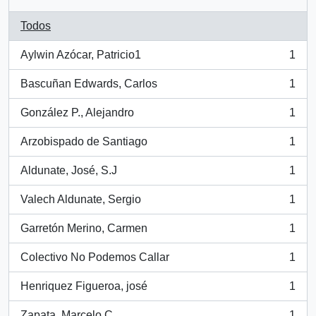
Todos
Aylwin Azócar, Patricio1
1
, 1 resultados
Bascuñan Edwards, Carlos
1
, 1 resultados
González P., Alejandro
1
, 1 resultados
Arzobispado de Santiago
1
, 1 resultados
Aldunate, José, S.J
1
, 1 resultados
Valech Aldunate, Sergio
1
, 1 resultados
Garretón Merino, Carmen
1
, 1 resultados
Colectivo No Podemos Callar
1
, 1 resultados
Henriquez Figueroa, josé
1
, 1 resultados
Zapata, Marcelo C.
1