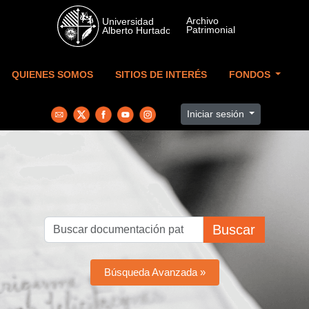
Skip to main content
QUIENES SOMOS
SITIOS DE INTERÉS
FONDOS
Iniciar sesión
Buscar
Búsqueda Avanzada »