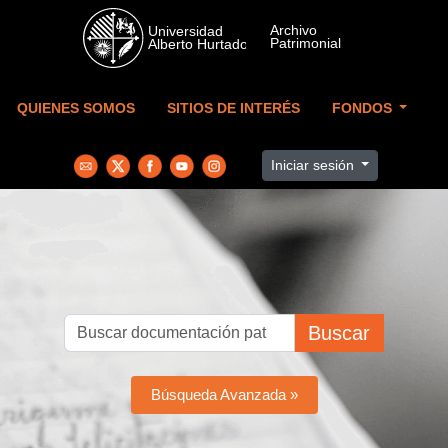
Skip to main content
QUIENES SOMOS
SITIOS DE INTERÉS
FONDOS
Iniciar sesión
Buscar
Búsqueda Avanzada »