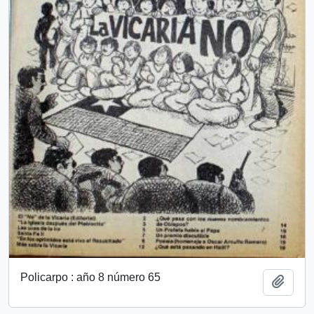
Policarpo : año 8 número 65
Añadi