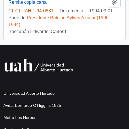
Añadi
Remite copia carta
CL CLUAH 1-94-0881
·
Documento
·
1994-03-01
Parte de
Presidente Patricio Aylwin Azócar (1990-
1994)
Bascuñán Edwards, Carlos1
Universidad Alberto Hurtado
Avda. Bernardo O’Higgins 1825
Metro Los Héroes