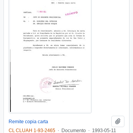
Añadi
Remite copia carta
CL CLUAH 1-93-2465
·
Documento
·
1993-05-11