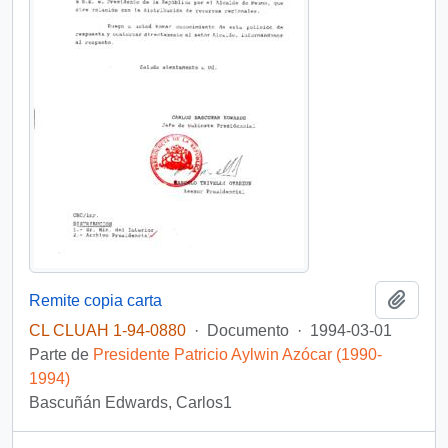
Añadi
Remite copia carta
CL CLUAH 1-94-0880
·
Documento
·
1994-03-01
Parte de
Presidente Patricio Aylwin Azócar (1990-
1994)
Bascuñán Edwards, Carlos1