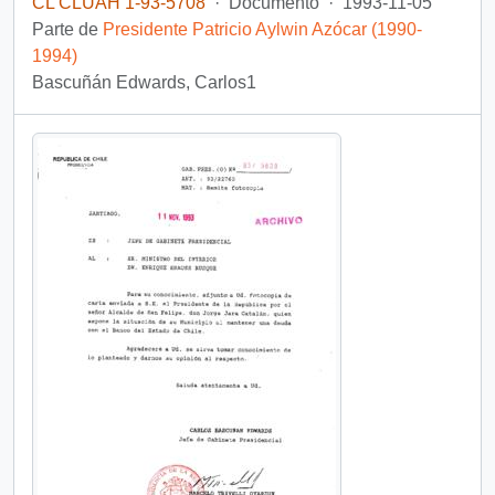
CL CLUAH 1-93-5708
·
Documento
·
1993-11-05
Parte de
Presidente Patricio Aylwin Azócar (1990-
1994)
Bascuñán Edwards, Carlos1