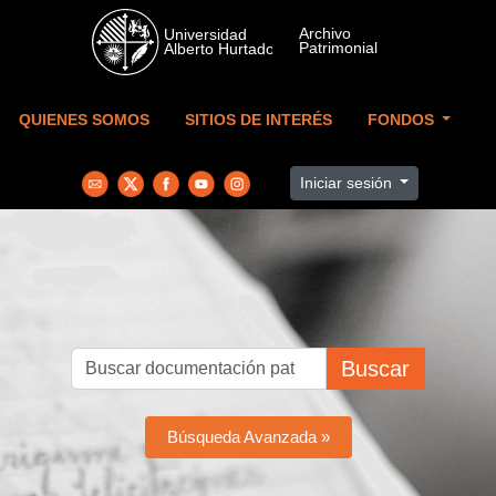
Skip to main content
QUIENES SOMOS
SITIOS DE INTERÉS
FONDOS
Iniciar sesión
Buscar
Búsqueda Avanzada »