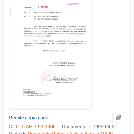
Añadi
Remite copia carta
CL CLUAH 1-93-1986
·
Documento
·
1993-04-21
Parte de
Presidente Patricio Aylwin Azócar (1990-