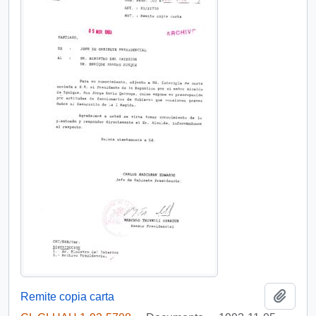
Añadi
Remite copia carta