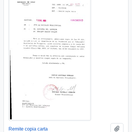
Añadi
Remite copia carta