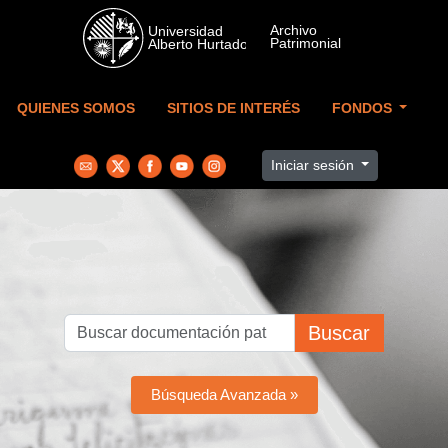
Skip to main content
QUIENES SOMOS
SITIOS DE INTERÉS
FONDOS
Iniciar sesión
Buscar
Búsqueda Avanzada »