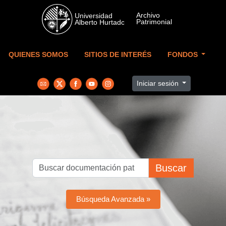
Skip to main content
QUIENES SOMOS
SITIOS DE INTERÉS
FONDOS
Iniciar sesión
Buscar
Búsqueda Avanzada »