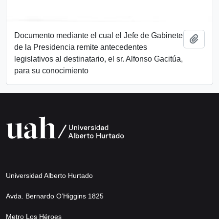
Documento mediante el cual el Jefe de Gabinete
Añadi
de la Presidencia remite antecedentes
legislativos al destinatario, el sr. Alfonso Gacitúa,
para su conocimiento
Universidad Alberto Hurtado
Avda. Bernardo O’Higgins 1825
Metro Los Héroes