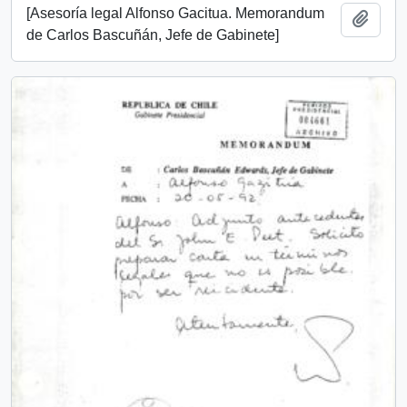
[Asesoría legal Alfonso Gacitua. Memorandum
Añadi
de Carlos Bascuñán, Jefe de Gabinete]