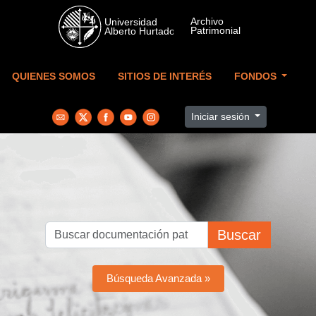
Skip to main content
QUIENES SOMOS
SITIOS DE INTERÉS
FONDOS
Iniciar sesión
Buscar
Búsqueda Avanzada »