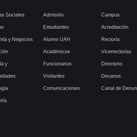
as Sociales
Admisión
Campus
ho
Estudiantes
Acreditación
mía y Negocios
Alumni UAH
Rectoría
ción
Académicos
Vicerrectorías
ía y
Funcionarios
Directorio
idades
Visitantes
Decanos
ogía
Comunicaciones
Canal de Denun
ería