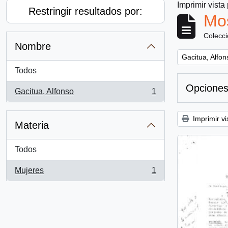
Imprimir vista
Restringir resultados por:
Mos
Colecc
Nombre
Remove filter:
Gacitua, Alfon
Todos
Opciones
Gacitua, Alfonso
1
, 1 resultados
Imprimir vi
Materia
Todos
Mujeres
1
, 1 resultados