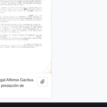
egal Alfonso Gacitua.
Añadir al portapapeles
 prestación de