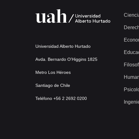
Cienci
Derec
Econo
Universidad Alberto Hurtado
Educa
Avda. Bernardo O’Higgins 1825
Filosof
Metro Los Héroes
Human
Santiago de Chile
Psicol
Teléfono +56 2 2692 0200
Ingeni