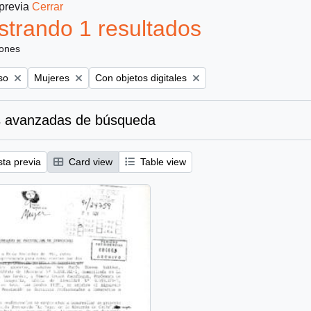
 previa
Cerrar
trando 1 resultados
iones
Remove filter:
Remove filter:
so
Mujeres
Con objetos digitales
 avanzadas de búsqueda
sta previa
Card view
Table view