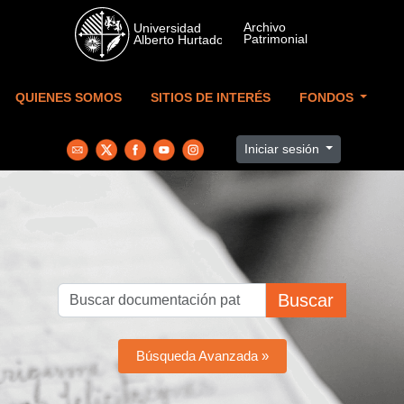
Skip to main content
QUIENES SOMOS
SITIOS DE INTERÉS
FONDOS
Iniciar sesión
Buscar
Búsqueda Avanzada »