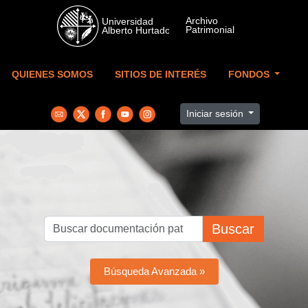
Skip to main content
QUIENES SOMOS
SITIOS DE INTERÉS
FONDOS
Iniciar sesión
Buscar
Búsqueda Avanzada »