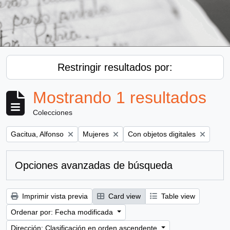
Restringir resultados por:
Mostrando 1 resultados
Colecciones
Remove filter:
Remove filter:
Remove filter:
Gacitua, Alfonso
Mujeres
Con objetos digitales
Opciones avanzadas de búsqueda
Imprimir vista previa
Card view
Table view
Ordenar por: Fecha modificada
Dirección: Clasificación en orden ascendente