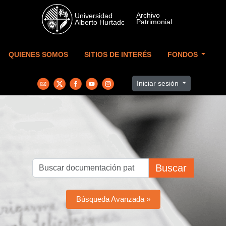
Skip to main content
QUIENES SOMOS
SITIOS DE INTERÉS
FONDOS
Iniciar sesión
Buscar
Búsqueda Avanzada »