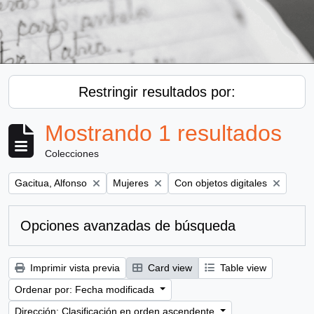
Restringir resultados por:
Mostrando 1 resultados
Colecciones
Remove filter:
Remove filter:
Remove filter:
Gacitua, Alfonso
Mujeres
Con objetos digitales
Opciones avanzadas de búsqueda
Imprimir vista previa
Card view
Table view
Ordenar por: Fecha modificada
Dirección: Clasificación en orden ascendente