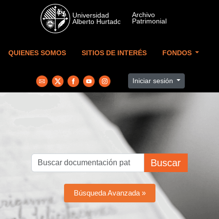
Skip to main content
QUIENES SOMOS
SITIOS DE INTERÉS
FONDOS
Iniciar sesión
Buscar
Búsqueda Avanzada »