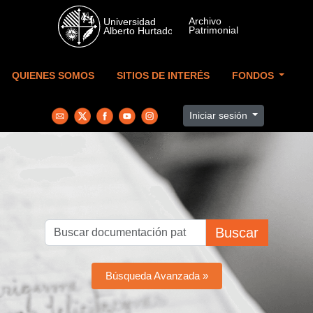
Skip to main content
QUIENES SOMOS
SITIOS DE INTERÉS
FONDOS
Iniciar sesión
Buscar
Búsqueda Avanzada »