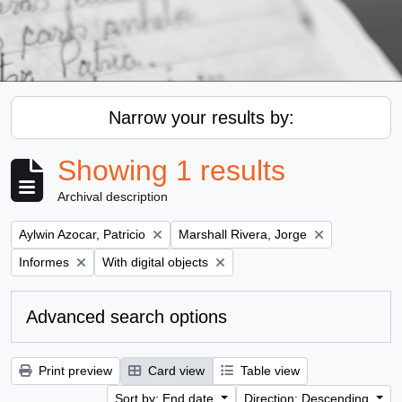
Narrow your results by:
Showing 1 results
Archival description
Remove filter:
Remove filter:
Aylwin Azocar, Patricio
Marshall Rivera, Jorge
Remove filter:
Remove filter:
Informes
With digital objects
Advanced search options
Print preview
Card view
Table view
Sort by: End date
Direction: Descending