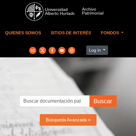
Skip to main content
QUIENES SOMOS
SITIOS DE INTERÉS
FONDOS
Log in
Buscar
Búsqueda Avanzada »