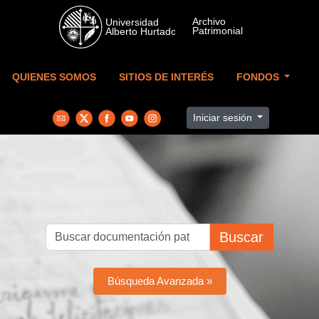
Skip to main content
QUIENES SOMOS
SITIOS DE INTERÉS
FONDOS
Iniciar sesión
Buscar
Búsqueda Avanzada »