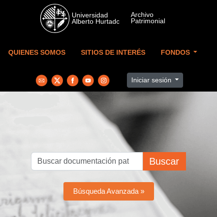
Skip to main content
QUIENES SOMOS
SITIOS DE INTERÉS
FONDOS
Iniciar sesión
Buscar
Búsqueda Avanzada »