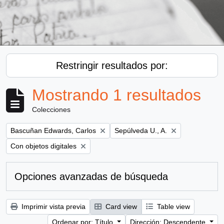
Restringir resultados por:
Mostrando 1 resultados
Colecciones
Remove filter:
Remove filter:
Bascuñan Edwards, Carlos
Sepúlveda U., A.
Remove filter:
Con objetos digitales
Opciones avanzadas de búsqueda
Imprimir vista previa
Card view
Table view
Ordenar por: Título
Dirección: Descendente