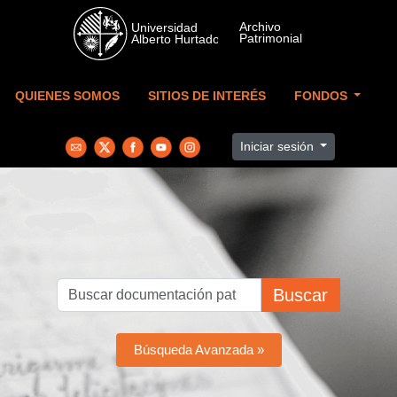
Skip to main content
QUIENES SOMOS
SITIOS DE INTERÉS
FONDOS
Iniciar sesión
Buscar
Búsqueda Avanzada »