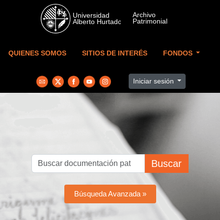
Skip to main content
QUIENES SOMOS
SITIOS DE INTERÉS
FONDOS
Iniciar sesión
Buscar
Búsqueda Avanzada »