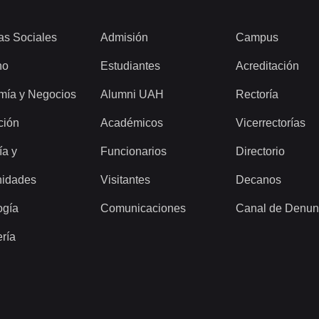
as Sociales
Admisión
Campus
ho
Estudiantes
Acreditación
mía y Negocios
Alumni UAH
Rectoría
ción
Académicos
Vicerrectorías
ía y
Funcionarios
Directorio
idades
Visitantes
Decanos
ogía
Comunicaciones
Canal de Denun
ería