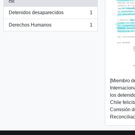
All
Detenidos desaparecidos
1
, 1 results
Derechos Humanos
1
, 1 results
[Miembro d
Internacion
los detenid
Chile felici
Comisión d
Reconciliac