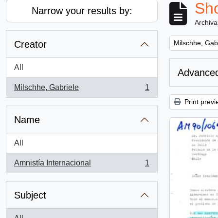
Sho
Narrow your results by:
Archiva
Remove filter:
Creator
Milschhe, Gab
All
Advanced
Milschhe, Gabriele
1
, 1 results
Print previ
Name
All
Amnistía Internacional
1
, 1 results
Subject