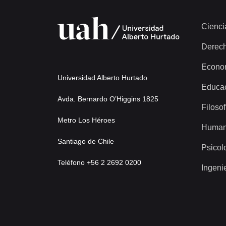
Cienci
Derec
Econo
Universidad Alberto Hurtado
Educa
Avda. Bernardo O’Higgins 1825
Filosof
Metro Los Héroes
Human
Santiago de Chile
Psicol
Teléfono +56 2 2692 0200
Ingeni