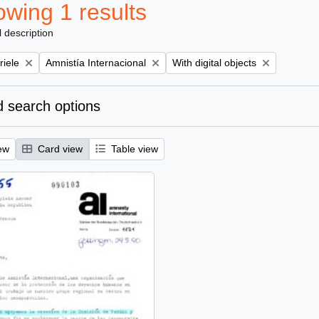
wing 1 results
l description
Remove filter:
Remove filter:
riele
Amnistía Internacional
With digital objects
 search options
ew
Card view
Table view