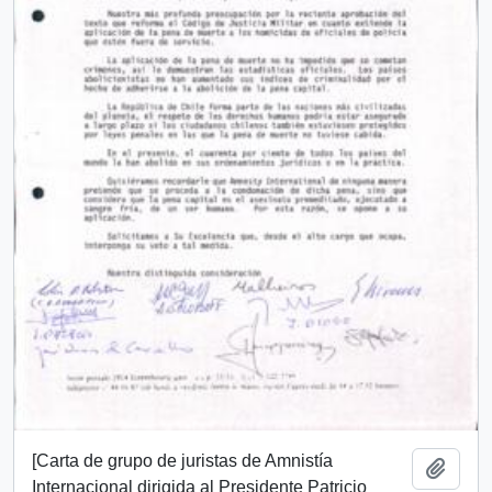
[Carta de grupo de juristas de Amnistía
Añadi
Internacional dirigida al Presidente Patricio