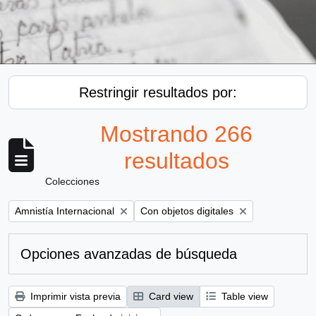
Restringir resultados por:
Mostrando 266
resultados
Colecciones
Remove filter:
Remove filter:
Amnistía Internacional
Con objetos digitales
Opciones avanzadas de búsqueda
Imprimir vista previa
Card view
Table view