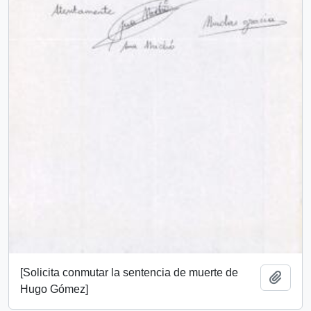
[Solicita conmutar la sentencia de muerte de
Añadi
Hugo Gómez]