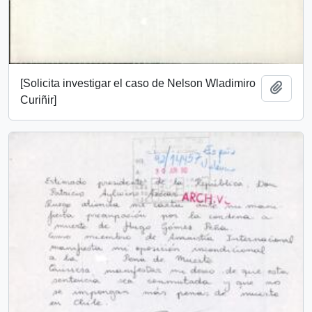
[Solicita investigar el caso de Nelson Wladimiro
Añadi
Curiñir]