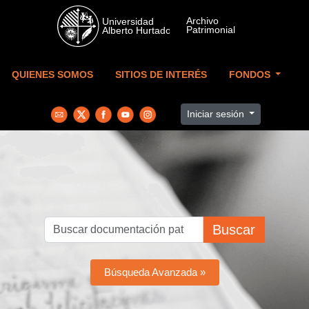
Skip to main content
QUIENES SOMOS
SITIOS DE INTERÉS
FONDOS
Iniciar sesión
Buscar
Búsqueda Avanzada »