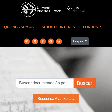
Skip to main content
QUIENES SOMOS
SITIOS DE INTERÉS
FONDOS
Log in
Buscar
Búsqueda Avanzada »