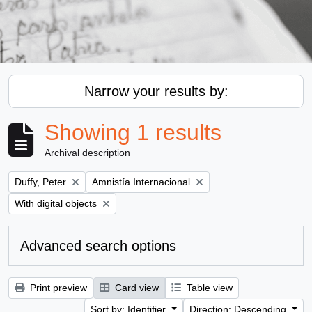
Narrow your results by:
Showing 1 results
Archival description
Remove filter:
Remove filter:
Duffy, Peter
Amnistía Internacional
Remove filter:
With digital objects
Advanced search options
Print preview
Card view
Table view
Sort by: Identifier
Direction: Descending