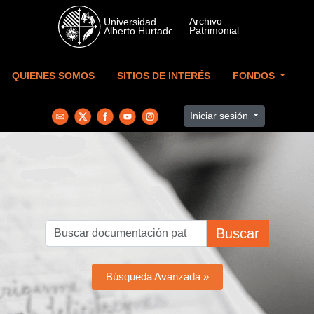
Skip to main content
QUIENES SOMOS
SITIOS DE INTERÉS
FONDOS
Iniciar sesión
Buscar
Búsqueda Avanzada »