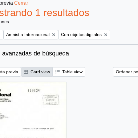
 previa
Cerrar
trando 1 resultados
iones
Remove filter:
Remove filter:
Amnistía Internacional
Con objetos digitales
 avanzadas de búsqueda
sta previa
Card view
Table view
Ordenar por