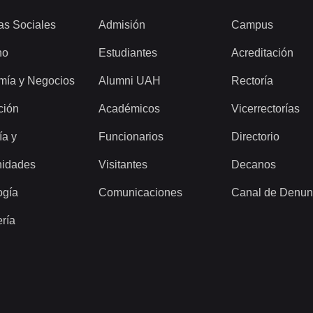
as Sociales
Admisión
Campus
ho
Estudiantes
Acreditación
mía y Negocios
Alumni UAH
Rectoría
ción
Académicos
Vicerrectorías
ía y
Funcionarios
Directorio
idades
Visitantes
Decanos
ogía
Comunicaciones
Canal de Denun
ería