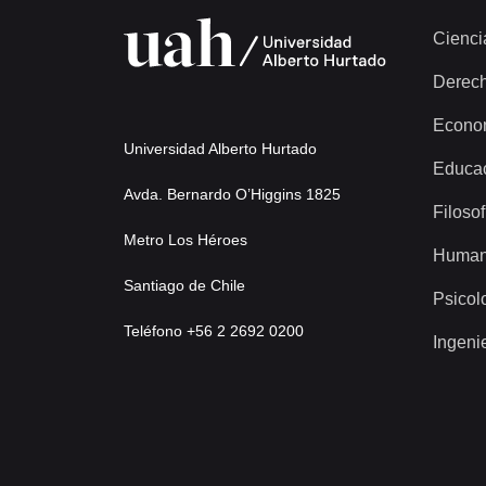
Cienci
Derec
Econo
Universidad Alberto Hurtado
Educa
Avda. Bernardo O’Higgins 1825
Filosof
Metro Los Héroes
Human
Santiago de Chile
Psicol
Teléfono +56 2 2692 0200
Ingeni