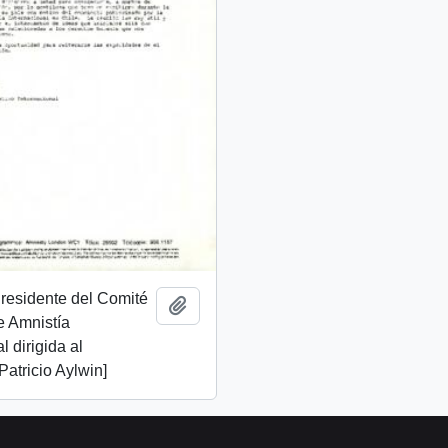
Presidente del Comité
Añadir al portapapeles
e Amnistía
l dirigida al
Patricio Aylwin]