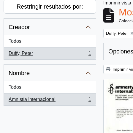
Imprimir vista
Restringir resultados por:
Mos
Colecc
Creador
Remove filter:
Duffy, Peter
Todos
Opciones
Duffy, Peter
1
, 1 resultados
Imprimir vi
Nombre
Todos
Amnistía Internacional
1
, 1 resultados