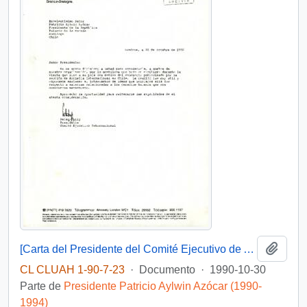
Añadi
[Carta del Presidente del Comité Ejecutivo de Amnistía Internacional dirigida al Presidente Patricio Aylwin]
CL CLUAH 1-90-7-23
·
Documento
·
1990-10-30
Parte de
Presidente Patricio Aylwin Azócar (1990-
1994)