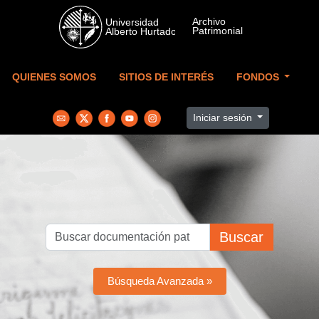
Skip to main content
QUIENES SOMOS
SITIOS DE INTERÉS
FONDOS
Iniciar sesión
Buscar
Búsqueda Avanzada »